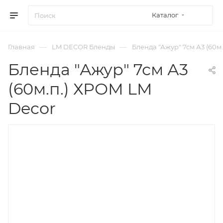
Каталог
—
—
Главная
LM DECOR Бленды
Бленда "Ажур" 7см А3 (60м
Бленда "Ажур" 7см А3
(60м.п.) ХРОМ LM
Decor